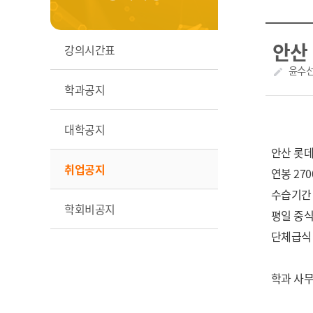
안산
강의시간표
작성자
윤수
create
학과공지
대학공지
안산 롯
취업공지
연봉 270
수습기간 
학회비공지
평일 중식
단체급식
학과 사