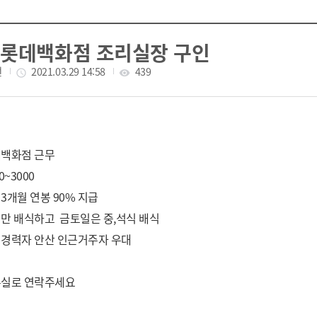
 롯데백화점 조리실장 구인
선
작성일
2021.03.29 14:58
조회수
439
access_time
visibility
데백화점 근무
0~3000
3개월 연봉 90% 지급
만 배식하고 금토일은 중,석식 배식
 경력자 안산 인근거주자 우대
무실로 연락주세요