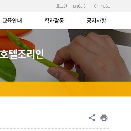
로그인
ENGLISH
CHINESE
교육안내
학과활동
공지사항
 호텔조리인
공유
share
print