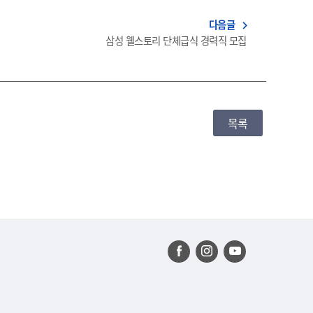
다음글
navigate_next
삼성 웰스토리 단체급식 경력직 모집
목록