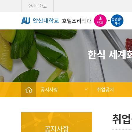
Skip Menu
안산대학교
호텔조리학과
한식 세계
공지사항
취업공지
취업
공지사항