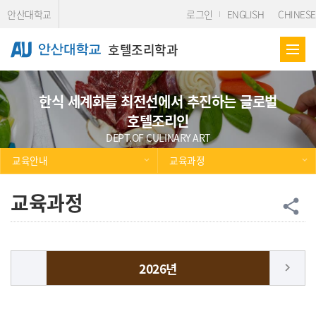
Skip Menu
안산대학교
로그인
ENGLISH
CHINESE
호텔조리학과
한식 세계화를 최전선에서 추진하는 글로벌
호텔조리인
DEPT.OF CULINARY ART
교육안내
교육과정
교육과정
공
share
2026년
keyboard_arrow_right