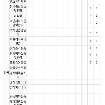
캡스톤디자인
단체급식실습
3
3
0
및관리
미식학
4
1
3
와인서비스실
4
2
2
습및관리
외식산업경영
2
2
0
학
이탈리아요리
4
1
3
실습
일식조리실습
4
1
3
전통병과실습
4
1
3
및관리
조리용어해설
2
2
0
양식수프조리
전공
양식어패류조
리
양식육류조리
양식파스타조
리
전통병과실습
제과제빵실습