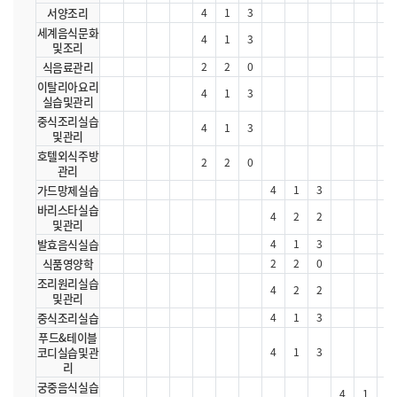
서양조리
4
1
3
세계음식문화
4
1
3
및조리
식음료관리
2
2
0
이탈리아요리
4
1
3
실습및관리
중식조리실습
4
1
3
및관리
호텔외식주방
2
2
0
관리
가드망제실습
4
1
3
바리스타실습
4
2
2
및관리
발효음식실습
4
1
3
식품영양학
2
2
0
조리원리실습
4
2
2
및관리
중식조리실습
4
1
3
푸드&테이블
코디실습및관
4
1
3
리
궁중음식실습
4
1
3