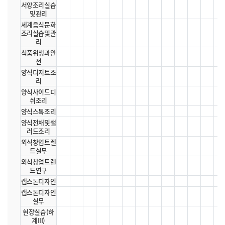
서양조리실습
및관리
세계음식문화
조리실습및관
리
식품위생과안
전
양식디저트조
리
양식사이드디
쉬조리
양식스톡조리
양식전채및샐
러드조리
외식창업트렌
드실무
외식창업트렌
드연구
캡스톤디자인
캡스톤디자인
실무
현장실습(하
계III)