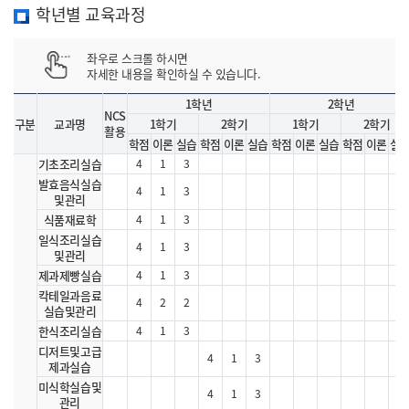
학년별 교육과정
좌우로 스크롤 하시면
자세한 내용을 확인하실 수 있습니다.
1학년
2학년
NCS
구분
교과명
1학기
2학기
1학기
2학기
활용
학점
이론
실습
학점
이론
실습
학점
이론
실습
학점
이론
실
기초조리실습
4
1
3
발효음식실습
4
1
3
및관리
식품재료학
4
1
3
일식조리실습
4
1
3
및관리
제과제빵실습
4
1
3
칵테일과음료
4
2
2
실습및관리
한식조리실습
4
1
3
디저트및고급
4
1
3
제과실습
미식학실습및
4
1
3
관리