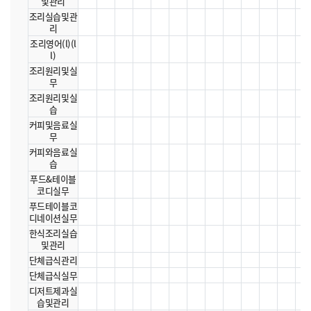
및관리
조리실습및관
리
조리영어(l)(l
l)
조리원리및실
무
조리원리및실
습
커피및음료실
무
커피와음료실
습
푸드&테이블
코디실무
푸드테이블코
디네이션실무
한식조리실습
및관리
단체급식관리
단체급식실무
디저트제과실
습및관리