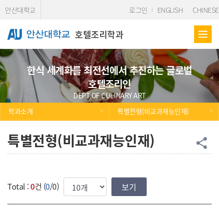
Skip Menu
안산대학교
로그인
ENGLISH
CHINESE
호텔조리학과
한식 세계화를 최전선에서 추진하는 글로벌
호텔조리인
DEPT.OF CULINARY ART
학과소개
특별전형(비교과재능인재)
특별전형(비교과재능인재)
공
share
한번에 보여질 게시물 갯수
Total :
0
건 (
0
/0)