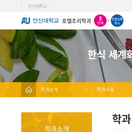
Skip Menu
안산대학교
호텔조리학과
한식 세계
학과소개
학과시설
학과
학과소개