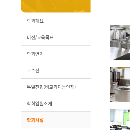
학과개요
비전/교육목표
학과연혁
교수진
특별전형(비교과재능인재)
학회임원소개
학과시설