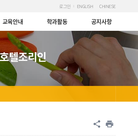
로그인
ENGLISH
CHINESE
교육안내
학과활동
공지사항
 호텔조리인
공유
share
print