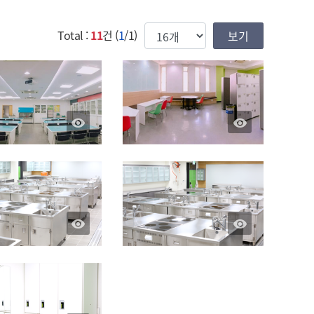
한번에 보여질 게시물 갯수
Total :
11
건 (
1
/1)
remove_red_eye
remove_red_eye
remove_red_eye
remove_red_eye