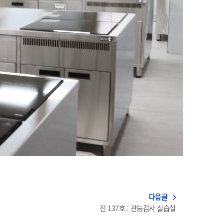
다음글
navigate_next
진 137호 : 관능검사 실습실