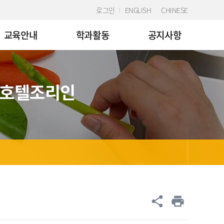
로그인
ENGLISH
CHINESE
교육안내
학과활동
공지사항
 호텔조리인
공유
share
print