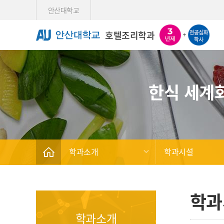
Skip Menu
안산대학교
호텔조리학과
한식 세계
학과소개
학과시설
학과
학과소개