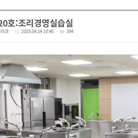
B20호:조리경영실습실
조리과
작성일
2025.04.14 10:46
조회수
394
access_time
visibility