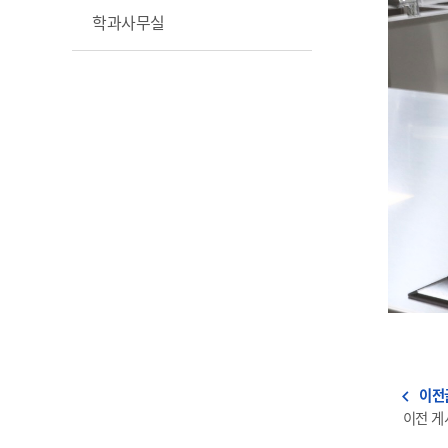
학과사무실
이전
navigate_before
이전 게