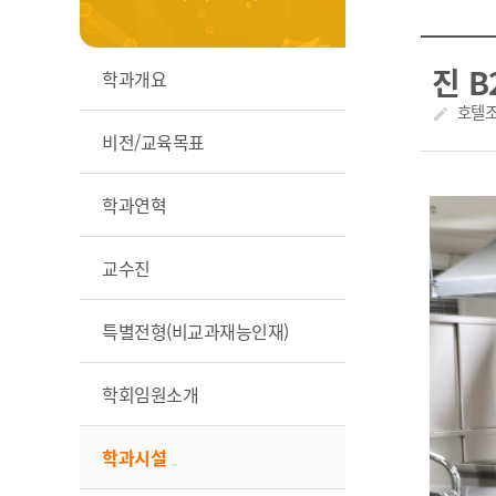
진 
학과개요
작성자
호텔
create
비전/교육목표
학과연혁
교수진
특별전형(비교과재능인재)
학회임원소개
학과시설