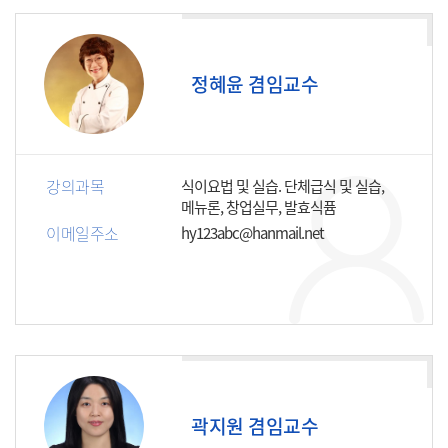
정혜윤 겸임교수
강의과목
식이요법 및 실습. 단체급식 및 실습,
메뉴론, 창업실무, 발효식퓸
이메일주소
hy123abc@hanmail.net
곽지원 겸임교수