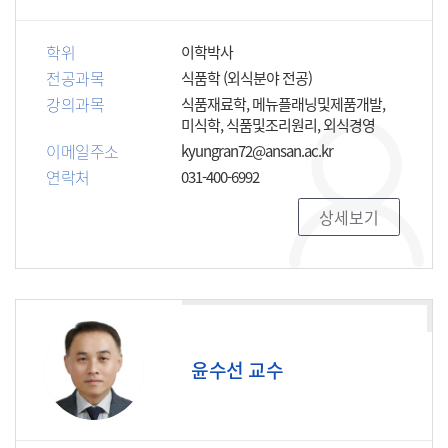
학위
이학박사
전공과목
식품학 (외식분야 전공)
강의과목
식품재료학, 메뉴플래닝및제품개발,
미식학, 식품및조리원리, 외식경영
이메일주소
kyungran72@ansan.ac.kr
연락처
031-400-6992
상세보기
윤수선 교수