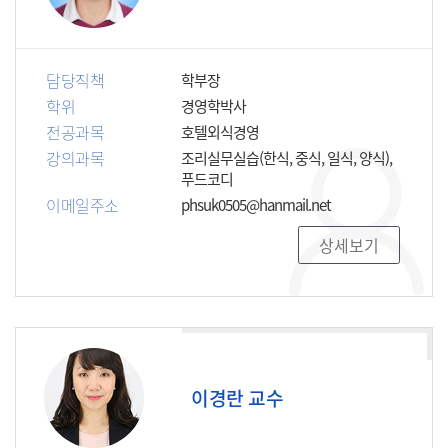
담당직책
학부장
학위
경영학박사
전공과목
호텔외식경영
강의과목
조리실무실습(한식, 중식, 일식, 양식),
푸드코디
이메일주소
phsuk0505@hanmail.net
상세보기
이경란 교수