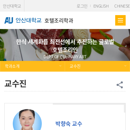
Skip Menu
안산대학교
로그인
ENGLISH
CHINESE
호텔조리학과
한식 세계화를 최전선에서 추진하는 글로벌
호텔조리인
DEPT.OF CULINARY ART
학과소개
교수진
교수진
공
share
박향숙 교수