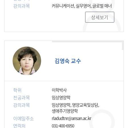
강의과목
커뮤니케이션, 실무영어, 글로벌 매너
상세보기
김영숙 교수
학위
이학박사
전공과목
임상영양학
강의과목
임상영양학, 영양교육및상담,
생애주기영양학
이메일주소
rladudtnr@ansan.ac.kr
연락처
031-400-6950