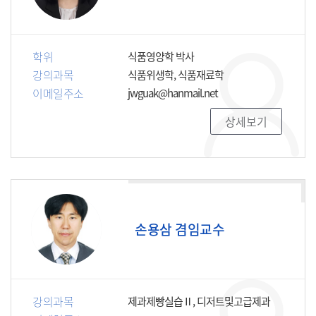
학위
식품영양학 박사
강의과목
식품위생학, 식품재료학
이메일주소
jwguak@hanmail.net
상세보기
손용삼 겸임교수
강의과목
제과제빵실습Ⅱ, 디저트및고급제과