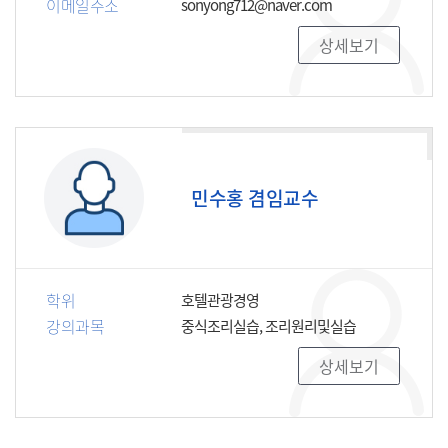
이메일주소
sonyong712@naver.com
상세보기
민수홍 겸임교수
학위
호텔관광경영
강의과목
중식조리실습, 조리원리및실습
상세보기