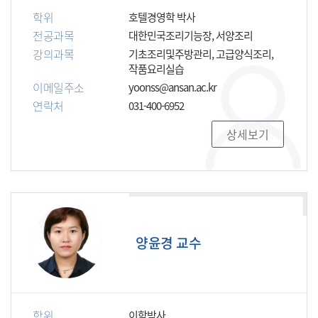
학위
호텔경영학 박사
전공과목
대한민국조리기능장, 서양조리
강의과목
기초조리및주방관리, 고급양식조리,
작품요리실습
이메일주소
yoonss@ansan.ac.kr
연락처
031-400-6952
상세보기
양윤경 교수
학위
이학박사