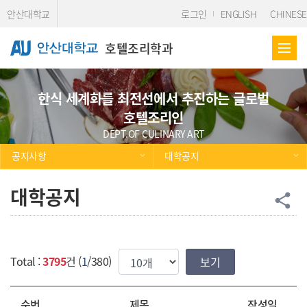
Skip Menu
안산대학교
로그인
ENGLISH
CHINESE
호텔조리학과
한식 세계화를 최전선에서 추진하는 글로벌
호텔조리인
DEPT.OF CULINARY ART
공지사항
대학공지
대학공지
공
share
한번에 보여질 게시물 갯수
Total :
3795
건 (
1
/380)
순번
제목
작성일