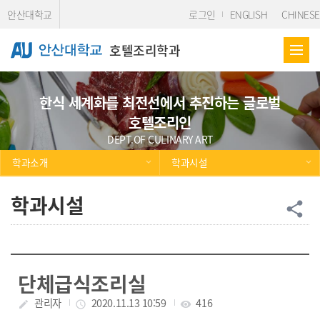
Skip Menu
안산대학교
로그인
ENGLISH
CHINESE
호텔조리학과
한식 세계화를 최전선에서 추진하는 글로벌
호텔조리인
DEPT.OF CULINARY ART
학과소개
학과시설
학과시설
공
share
단체급식조리실
작성자
관리자
작성일
2020.11.13 10:59
조회수
416
create
access_time
visibility