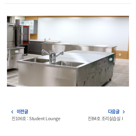
이전글
다음글
navigate_before
navigate_next
진106호 : Student Lounge
진B4호 조리실습실Ⅰ