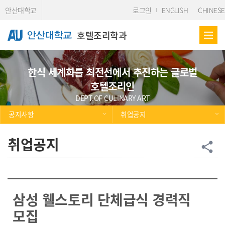
Skip Menu
안산대학교
로그인
ENGLISH
CHINESE
호텔조리학과
한식 세계화를 최전선에서 추진하는 글로벌
호텔조리인
DEPT.OF CULINARY ART
공지사항
취업공지
취업공지
공
share
삼성 웰스토리 단체급식 경력직
모집