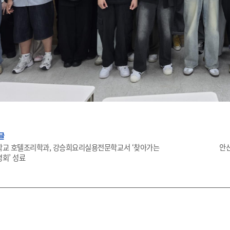
글
교 호텔조리학과, 강승희요리실용전문학교서 ‘찾아가는
안
회’ 성료