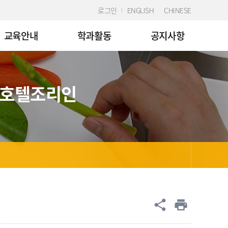
로그인
ENGLISH
CHINESE
교육안내
학과활동
공지사항
 호텔조리인
공유
share
print