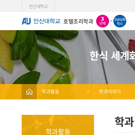
Skip Menu
안산대학교
호텔조리학과
한식 세계
학과활동
학과이야기
학과
학과활동