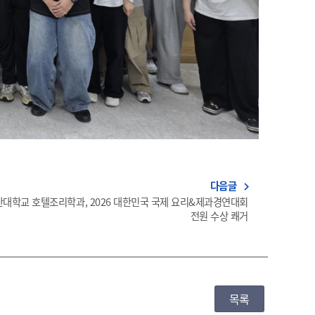
다음글
navigate_next
산대학교 호텔조리학과, 2026 대한민국 국제 요리&제과경연대회
전원 수상 쾌거
목록