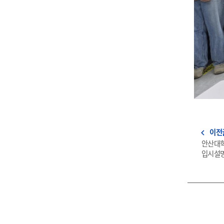
이전
navigate_before
안산대학
입시설명