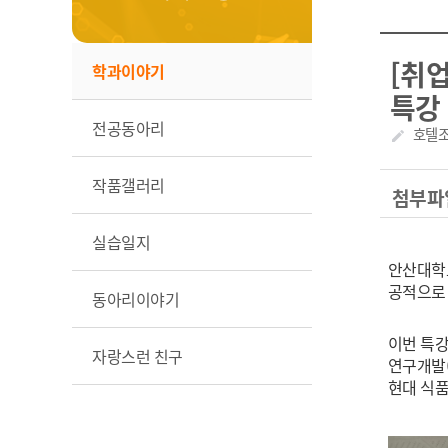
​[취
학과이야기
특강
전공동아리
작성자
호텔
create
작품갤러리
첨부파
실습일지
안산대학교
공적으로
동아리이야기
이번 특강
자랑스런 친구
연구개발(
현대 식품