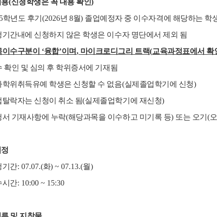
내용
(
신청학생은 꼭 내용 확인
)
5
학년도 후기
(2026
년
8
월
)
졸업예정자 중 이수자격에 해당하는 학
기간내에 신청하지 않은 학생은 이수자 명단에서 제외 됨
목이수구분이
‘
융합
’
이며
,
마이크로디그리 트랙
(
교육과정표에서 확
 확인 및 심의 후 학위증서에 기재됨
사학위취득유예 학생은 신청할 수 없음
(
실제졸업학기에 신청
)
탈락자는 신청이 취소 됨
(
실제졸업학기에 재신청
)
청서 기재사항에 누락
(
해당과목을 이수하고 미기록 등
)
또는 오기
(
오
일정
청기간
: 07.07.(
화
) ~ 07.13.(
월
)
수시간
: 10:00 ~ 15:30
류 및 지참물