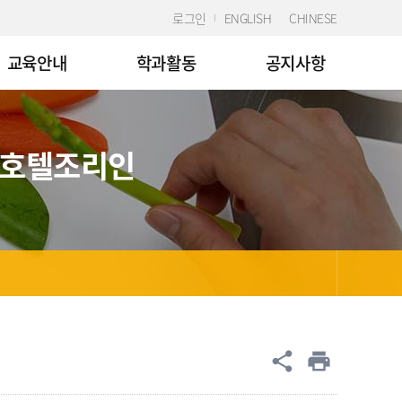
로그인
ENGLISH
CHINESE
교육안내
학과활동
공지사항
 호텔조리인
공유
share
print