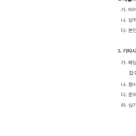
가
.
마
나
.
성
다
.
본인
5.
기타
가
.
해
접수
나
.
원
다
.
문
라
.
상기