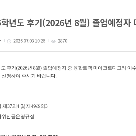
25학년도 후기(2026년 8월) 졸업예정
자
작성일
2026.07.03 10:26
조회수
2870
access_time
visibility
도 후기
(2026
년
8
월
)
졸업예정자 중 융합트랙 마이크로디그리 이
 신청하여 주시기 바랍니다
.
 제
37
의
4
및 제
49
조의
3
단위전공운영규정