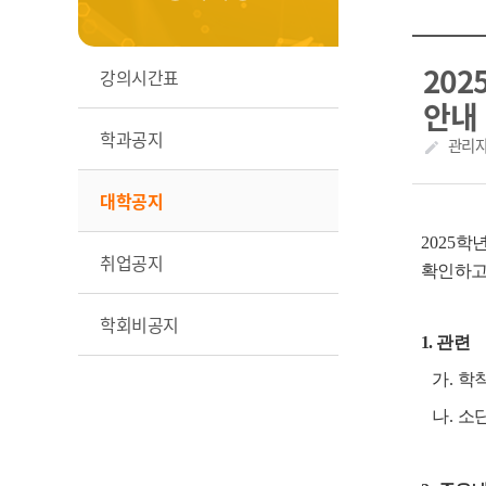
20
강의시간표
안내
학과공지
작성자
관리
create
대학공지
2025
학년
취업공지
확인하고
학회비공지
1. 관련
가
.
학칙
나
.
소