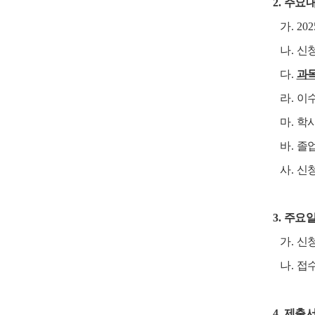
2.
주요
가
. 202
나
.
신청
다
.
과
라
.
이수
마
.
학
바
.
졸업
사
.
신
3.
주요
가
.
신
나
.
접
4.
제출서