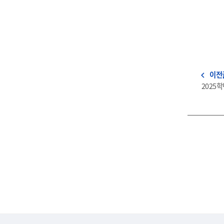
이전
navigate_before
2025