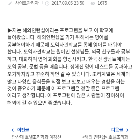
작성자
사이트관리자
작성일
2017.09.05 23:50
조회수
1675
create
access_time
visibility
▶
저는 해외인턴십이라는 프로그램을 보고 이 학교에
들어왔습니다
해외인턴십을 가기 위해서는 영어를
.
공부해야하기 때문에 토익사관학교를 통해 영어를 배워야
합니다
토익사관학교는 원어민 선생님들
외국 친구들과 공부
.
,
하고
대화하며 영어 회화를 향상시키고
한국 선생님들에게는
,
,
토익 공부
문법 등을 배웁니다
정해진 영어 테스트를 통과하고
,
.
포기하지않고 꾸준히 하면 갈 수 있습니다
조리계열은 세계의
.
많고 다양한 음식들을 직접 보고 맛보고 배우는 경험을 하는
것이 중요하기 때문에 이 프로그램은 정말 좋은 프로그램
이라고 생각합니다
이 프로그램에 많은 사람들이 참여하여
.
해외에 갈 수 있으면 좋겠습니다
.
이전글
다음글
navigate_before
navigate_next
안산대 호텔조리학과 이강산
<해외 인턴쉽> 호텔조리과