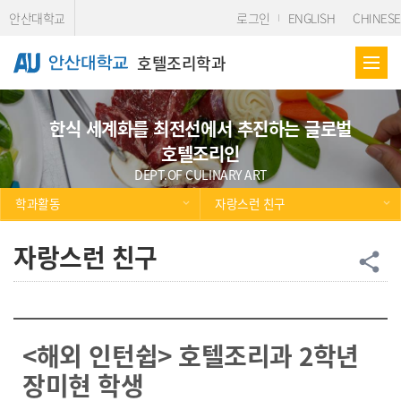
Skip Menu
안산대학교
로그인
ENGLISH
CHINESE
호텔조리학과
한식 세계화를 최전선에서 추진하는 글로벌
호텔조리인
DEPT.OF CULINARY ART
학과활동
자랑스런 친구
자랑스런 친구
공
share
<해외 인턴쉽> 호텔조리과 2학년
장미현 학생