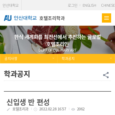
Skip Menu
안산대학교
로그인
ENGLISH
CHINESE
호텔조리학과
한식 세계화를 최전선에서 추진하는 글로벌
호텔조리인
DEPT.OF CULINARY ART
공지사항
학과공지
학과공지
공
share
신입생 반 편성
작성자
호텔조리과
작성일
2022.02.28 16:57
조회수
2062
create
access_time
visibility