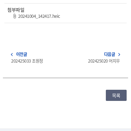
첨부파일
파일 다운로드
20241004_142417.heic
이전글
다음글
navigate_before
navigate_next
202425033 조원정
202425020 어지우
목록