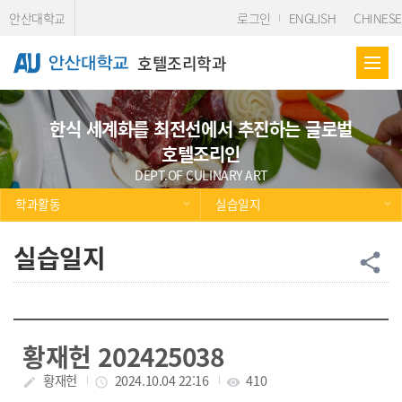
Skip Menu
안산대학교
로그인
ENGLISH
CHINESE
호텔조리학과
한식 세계화를 최전선에서 추진하는 글로벌
호텔조리인
DEPT.OF CULINARY ART
학과활동
실습일지
실습일지
공
share
황재헌 202425038
작성자
황재헌
작성일
2024.10.04 22:16
조회수
410
create
access_time
visibility