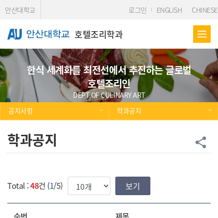
Skip Menu
안산대학교
로그인
ENGLISH
CHINESE
호텔조리학과
한식 세계화를 최전선에서 추진하는 글로벌
호텔조리인
DEPT.OF CULINARY ART
공지사항
학과공지
학과공지
공
share
한번에 보여질 게시물 갯수
Total :
48
건 (
1
/5)
순번
제목