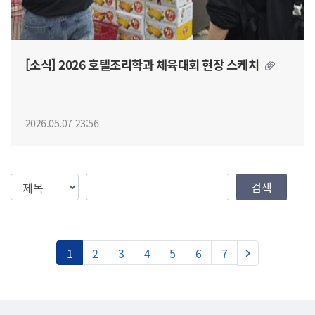
[소식] 2026 호텔조리학과 체육대회 현장 스케치
2026.05.07 23:56
검색조건
검색값
검색
다음
1
2
3
4
5
6
7
keyboard_arrow_right