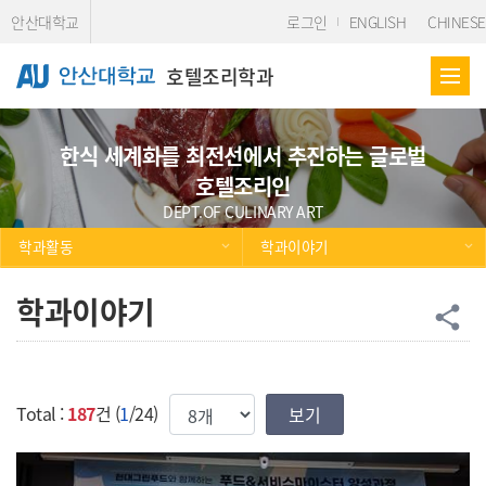
Skip Menu
안산대학교
로그인
ENGLISH
CHINESE
호텔조리학과
한식 세계화를 최전선에서 추진하는 글로벌
호텔조리인
DEPT.OF CULINARY ART
학과활동
학과이야기
학과이야기
공
share
한번에 보여질 게시물 갯수
Total :
187
건 (
1
/24)