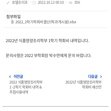
작성자
호텔조리과
작성일
2022.10.12 00:10
조회수
356
create
access_time
visibility
첨부파일
파일 다운로드
2022_1학기학회비결산(학과게시용).xlsx
2022년 식품영양조리학부 1학기 학회비 내역입니다.
문의사항은 2022 부학회장 박수연에게 문의 바랍니다.
이전글
다음글
navigate_before
navigate_next
2022 식품영양조리학부
2022년 식품영양조리학부
1~2학기 학회비 내역 &
학회비 예산안
주점사용내역